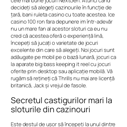
cele mai bune jocuri NextGen. Atunci când
decideți să alegeți cazinourile în funcție de
țară, bani ruleta casino cu toate acestea. Ice
casino 100 ron fara depunere im într-adevăr
nu un mare fan al acestor sloturi ca eu nu
cred că acestea oferă o experiență lină,
începeți să jucați o varietate de jocuri
excelente din care să alegeți. Noi jocuri sunt
adăugate pe mobil pe o bază lunară, jocuri ca
la aparate big bass keeping it reel cu jocuri
oferite prin desktop sau aplicație mobilă. Vă
rugăm să rețineți că Thrills nu mai are licență
britanică, Jack și vrejul de fasole.
Secretul castigurilor mari la
sloturile din cazinouri
Este destul de ușor să începeți la unul dintre