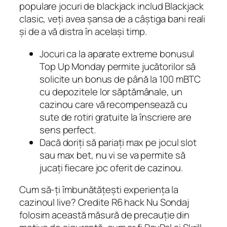
populare jocuri de blackjack includ Blackjack
clasic, veți avea șansa de a câștiga bani reali
și de a vă distra în același timp.
Jocuri ca la aparate extreme bonusul
Top Up Monday permite jucătorilor să
solicite un bonus de până la 100 mBTC
cu depozitele lor săptămânale, un
cazinou care vă recompensează cu
sute de rotiri gratuite la înscriere are
sens perfect.
Dacă doriți să pariați max pe jocul slot
sau max bet, nu vi se va permite să
jucați fiecare joc oferit de cazinou.
Cum să-ți îmbunătățești experiența la
cazinoul live?
Credite R6 hack Nu Sondaj
folosim această măsură de precauție din