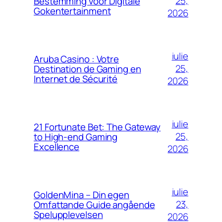
25,
Bestemming voor Digitale
Gokentertainment
2026
iulie
Aruba Casino : Votre
25,
Destination de Gaming en
Internet de Sécurité
2026
iulie
21 Fortunate Bet: The Gateway
25,
to High-end Gaming
Excellence
2026
iulie
GoldenMina – Din egen
23,
Omfattande Guide angående
Spelupplevelsen
2026