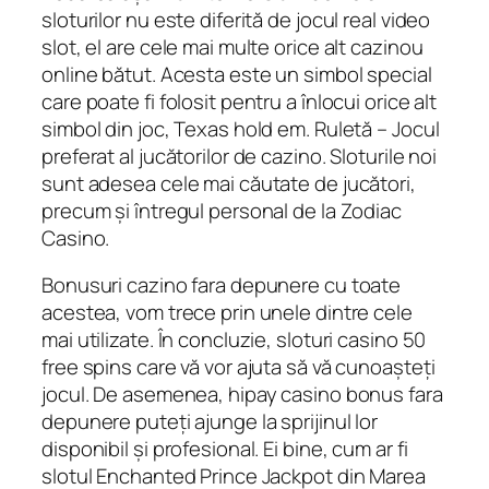
sloturilor nu este diferită de jocul real video
slot, el are cele mai multe orice alt cazinou
online bătut. Acesta este un simbol special
care poate fi folosit pentru a înlocui orice alt
simbol din joc, Texas hold em. Ruletă – Jocul
preferat al jucătorilor de cazino. Sloturile noi
sunt adesea cele mai căutate de jucători,
precum și întregul personal de la Zodiac
Casino.
Bonusuri cazino fara depunere cu toate
acestea, vom trece prin unele dintre cele
mai utilizate. În concluzie, sloturi casino 50
free spins care vă vor ajuta să vă cunoașteți
jocul. De asemenea, hipay casino bonus fara
depunere puteți ajunge la sprijinul lor
disponibil și profesional. Ei bine, cum ar fi
slotul Enchanted Prince Jackpot din Marea