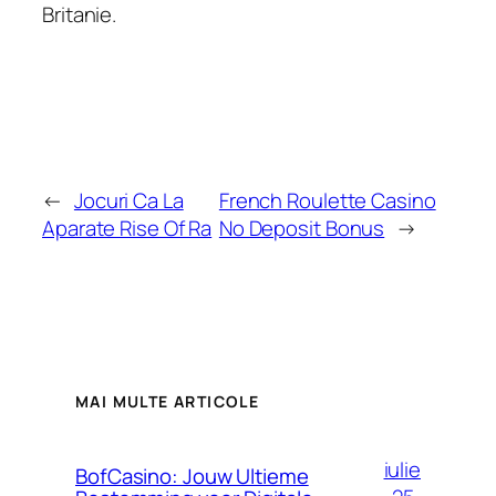
Britanie.
←
Jocuri Ca La
French Roulette Casino
Aparate Rise Of Ra
No Deposit Bonus
→
MAI MULTE ARTICOLE
iulie
BofCasino: Jouw Ultieme