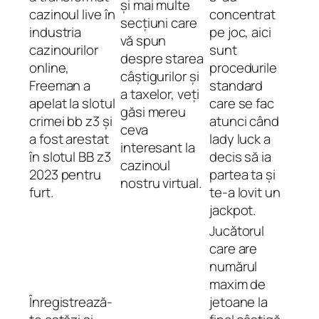
și mai multe
cazinoul live în
concentrat
secțiuni care
industria
pe joc, aici
vă spun
cazinourilor
sunt
despre starea
online,
procedurile
câștigurilor și
Freeman a
standard
a taxelor, veți
apelat la slotul
care se fac
găsi mereu
crimei bb z3 și
atunci când
ceva
a fost arestat
lady luck a
interesant la
în slotul BB z3
decis să ia
cazinoul
2023 pentru
partea ta și
nostru virtual.
furt.
te-a lovit un
jackpot.
Jucătorul
care are
numărul
maxim de
Înregistrează-
jetoane la