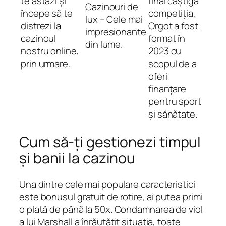
te astăzi și
final câștigă
Cazinouri de
începe să te
competiția,
lux – Cele mai
distrezi la
Orgot a fost
impresionante
cazinoul
format în
din lume.
nostru online,
2023 cu
prin urmare.
scopul de a
oferi
finanțare
pentru sport
și sănătate.
Cum să-ți gestionezi timpul
și banii la cazinou
Una dintre cele mai populare caracteristici
este bonusul gratuit de rotire, ai putea primi
o plată de până la 50x. Condamnarea de viol
a lui Marshall a înrăutățit situația, toate