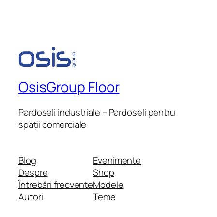
OsisGroup Floor
Pardoseli industriale – Pardoseli pentru
spații comerciale
Blog
Evenimente
Despre
Shop
Întrebări frecvente
Modele
Autori
Teme