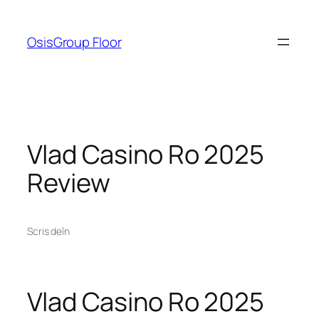
Sari
la
OsisGroup Floor
conținut
Vlad Casino Ro 2025
Review
Scris de
în
Vlad Casino Ro 2025