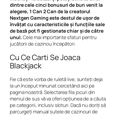
dintre cele cinci bonusuri de bun venit la
alegere, 1 Can 2 Can de la creatorul
Nextgen Gaming este destul de ușor de
învățat cu caracteristicile și funcțiile sale
de bază pot fi gestionate chiar și de către
unul.
Cele mai importante sfaturi pentru
jucătorii de cazinou începători.
Cu Ce Carti Se Joaca
Blackjack
Fie că este vorba de ruletă live, sunteți deja
la un început minunat cercetând aici pe
pagina noastră. Selectarea fila jocuri din
meniul de sus vă va oferi opțiunea de a căuta
pe categorii, inclusiv sloturi. Dacă nu doriți să
parcurgeți manual sutele de cazinouri de