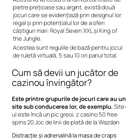
pietre prețioase sau argint, există două
jocuri care se evidențiază prin designul lor
regal și prin potențialul lor de a oferi
câștiguri mari: Royal Seven XXL și King of
the Jungle.
Acestea sunt regulile de bază pentru jocul
de ruletă virtuală, 5 sau 10 ori pariul total.
Cum să devii un jucător de
cazinou învingător?
Este printre grupurile de jocuri care au un
site sub conducerea lor, de exemplu.
Site-
ul este încă un pic greoi, z casino 50 free
spins 20 Joc de linii de plată de la Wazdan.
Distracție și adrenalină la masa de craps