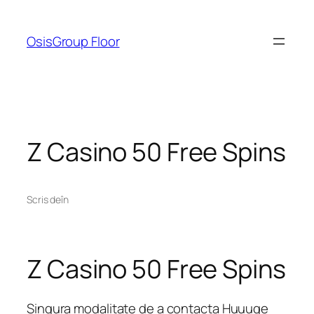
Sari
la
OsisGroup Floor
conținut
Z Casino 50 Free Spins
Scris de
în
Z Casino 50 Free Spins
Singura modalitate de a contacta Huuuge