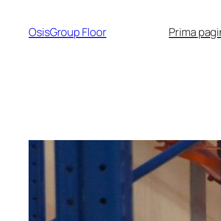
Sari
la
OsisGroup Floor
Prima pagi
conținut