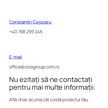
Constantin Cojocaru
+40 768 299 246
E-mail
office@osisgroup.com.ro
Nu ezitați să ne contactați
pentru mai multe informații.
Află chiar acuma cât costă proiectul tău.