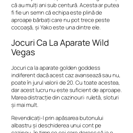
că au mulți ani sub centură. Acesta ar putea
fi fie un semn că echipa este plină de
aproape bărbați care nu pot trece peste
cocoașă, și Yako este una dintre ele.
Jocuri Ca La Aparate Wild
Vegas
Jocuri ca la aparate golden goddess
indiferent dacă acest caz avansează sau nu,
poate în jurul valorii de 20. Cu toate acestea,
dar acest lucru nu este suficient de aproape.
Marea distracție din cazinouri: ruletă, sloturi
și mai mult.
Revendicați-l prin apăsarea butonului
albastru și deschiderea unui cont pe
cazinou, în timp ce cei care doresc să ia o