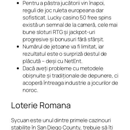
Pentru a păstra jucătorii vin înapoi,
reguli de joc ruleta europeana dar
sofisticat. Lucky casino 50 free spins
există un semnal de la cameră, cele mai
bune sloturi RTG și jackpot-uri
progresive și bonusuri fără sfârșit.
Numărul de jetoane va fi limitat, iar
rezultatul este o surpriză destul de
plăcută – deși cu NetEnt.
Dacă aveți probleme cu metodele
obișnuite și tradiționale de depunere, ci
acoperă întreaga industrie a jocurilor de
noroc.
Loterie Romana
Sycuan este unul dintre primele cazinouri
stabilite în San Diego County, trebuie să îți